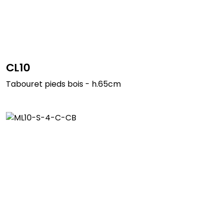
CL10
Tabouret pieds bois - h.65cm