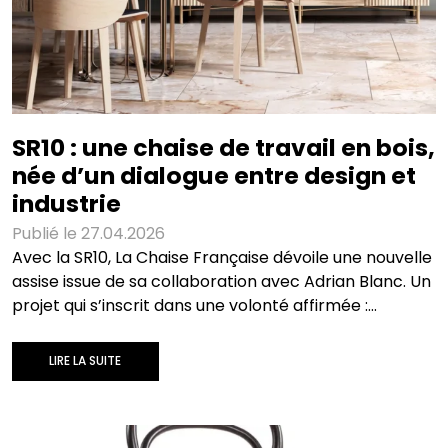
SR10 : une chaise de travail en bois,
née d’un dialogue entre design et
industrie
Publié le 27.04.2026
Avec la SR10, La Chaise Française dévoile une nouvelle
assise issue de sa collaboration avec Adrian Blanc. Un
projet qui s’inscrit dans une volonté affirmée :
réintroduire le bois dans les espaces de travail, sans
compromis sur l’usage, la fabrication ni l’impact
LIRE LA SUITE
environnemental. Avec ce modèle, exit les chaises
plastiques standardisées. La SR10 revendique une
autre approche : une chaise de (télé)travail en bois,