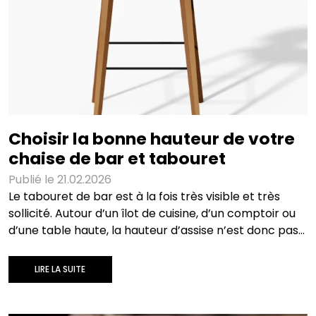
est élevée, notamment dans les espaces fermés. Il
faut garder deux
Choisir la bonne hauteur de votre
chaise de bar et tabouret
Publié le 21.02.2026
Le tabouret de bar est à la fois très visible et très
sollicité. Autour d’un îlot de cuisine, d’un comptoir ou
d’une table haute, la hauteur d’assise n’est donc pas
une variable secondaire : elle joue sur la posture et le
confort. Une assise trop basse oblige à se rapprocher
LIRE LA SUITE
du plateau et à “monter” les épaules. Une assise trop
haute, à l’inverse, comprime les jambes et réduit la
stabilité. Dans les deux cas, l’inconfort apparaît vite,