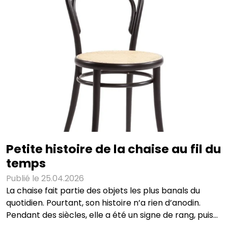
créée pour accompagner les usages professionnels
d’aujourd’hui, à domicile comme en entreprise. Une
chaise de travail, pensée pour durer La SR10 est
entièrement fabriquée en France. Du dessin initial aux
matériaux, jusqu’à la fabrication et l’assemblage,
Petite histoire de la chaise au fil du
temps
Publié le 25.04.2026
La chaise fait partie des objets les plus banals du
quotidien. Pourtant, son histoire n’a rien d’anodin.
Pendant des siècles, elle a été un signe de rang, puis
un objet d’apparat, avant de devenir un produit