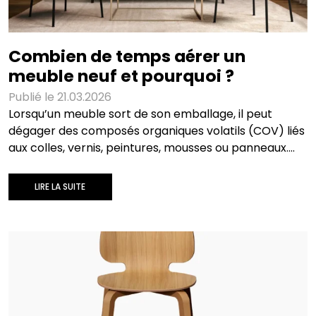
Combien de temps aérer un
meuble neuf et pourquoi ?
Publié le 21.03.2026
Lorsqu’un meuble sort de son emballage, il peut
dégager des composés organiques volatils (COV) liés
aux colles, vernis, peintures, mousses ou panneaux.
Ces émissions sont fréquentes dans l’aménagement
d’intérieur et peuvent dégrader la qualité de l’air,
LIRE LA SUITE
surtout dans les pièces peu ventilées. Aérer un
meuble neuf est une mesure simple pour réduire
l’exposition et limiter les odeurs lors de l’installation.
Pourquoi aérer : COV, odeurs, irritation Les COV
regroupent plusieurs substances susceptibles d’irriter
yeux, nez, gorge, et de provoquer maux de tête,
nausées, sensations de gêne lorsque la concentration