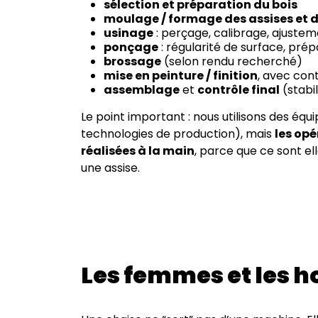
sélection et préparation du bois
moulage / formage des assises et d
usinage
: perçage, calibrage, ajuste
ponçage
: régularité de surface, prép
brossage
(selon rendu recherché)
mise en peinture / finition
, avec con
assemblage
et
contrôle final
(stabi
Le point important : nous utilisons des équ
technologies de production), mais
les opé
réalisées à la main
, parce que ce sont el
une assise.
Les femmes et les h