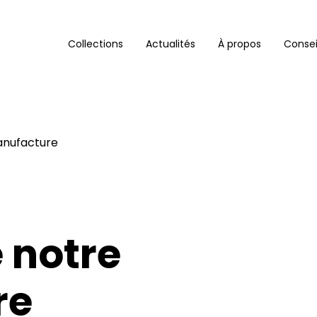
Collections
Actualités
À propos
Consei
anufacture
 notre
re