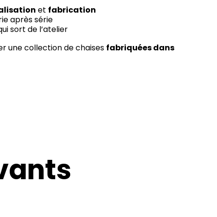
alisation
et
fabrication
érie après série
i sort de l’atelier
er une collection de chaises
fabriquées dans
ivants