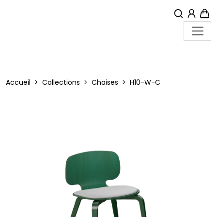
MON
PA
Menu
Accueil
Collections
Chaises
H10-W-C