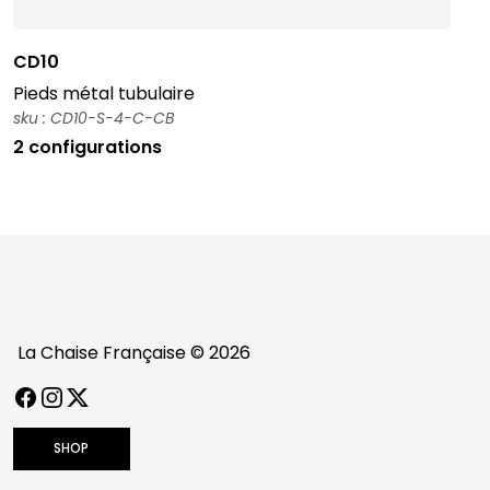
CD10
Pieds métal tubulaire
sku : CD10-S-4-C-CB
2 configurations
La Chaise Française © 2026
FACEBOOK
INSTAGRAM
TWITTER / X
SHOP