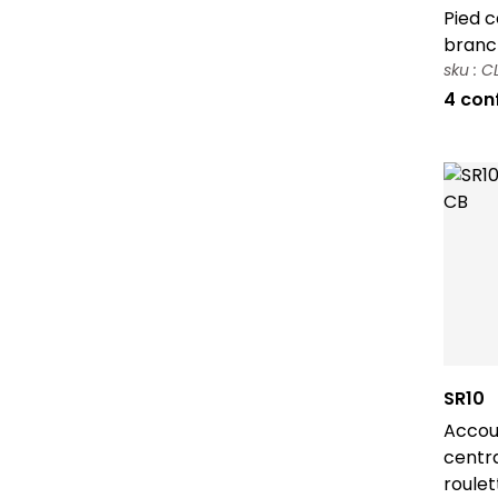
Pied c
branc
sku : 
4 con
SR10
Accoud
centr
roulet