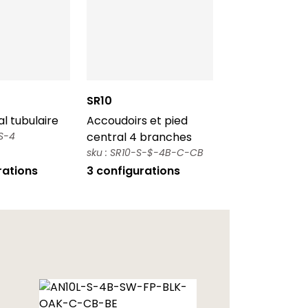
SR10
l tubulaire
Accoudoirs et pied
S-4
central 4 branches
sku : SR10-S-$-4B-C-CB
rations
3 configurations