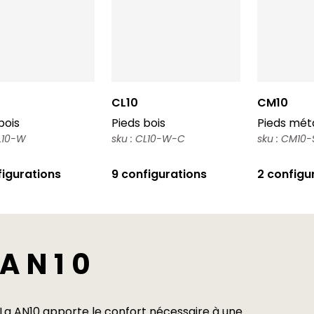
CL10
CM10
bois
Pieds bois
Pieds méta
CL10-W
sku : CL10-W-C
sku : CM10-
figurations
9 configurations
2 configu
AN10
La AN10 apporte le confort nécessaire à une