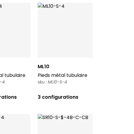
ML10
l tubulaire
Pieds métal tubulaire
S-4
sku : ML10-S-4
rations
3 configurations