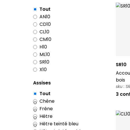
Tout
AN10
CD10
CL10
CM10
H10
ML10
SR10
SR10
X10
Accoud
bois
Assises
sku : 
Tout
3 con
Chêne
Frêne
Hêtre
Hêtre teinté bleu