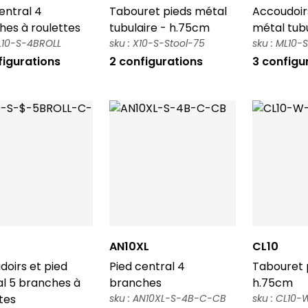
entral 4
Tabouret pieds métal
Accoudoir
hes à roulettes
tubulaire - h.75cm
métal tubu
CL10-S-4BROLL
sku : X10-S-Stool-75
sku : ML10-
figurations
2 configurations
3 configu
AN10XL
CL10
oirs et pied
Pied central 4
Tabouret p
al 5 branches à
branches
h.75cm
tes
sku : AN10XL-S-4B-C-CB
sku : CL10-