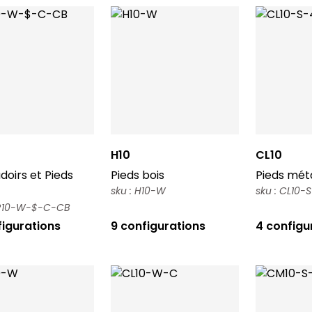
H10
CL10
oirs et Pieds
Pieds bois
Pieds méta
sku : H10-W
sku : CL10-
SR10-W-$-C-CB
figurations
9 configurations
4 configu