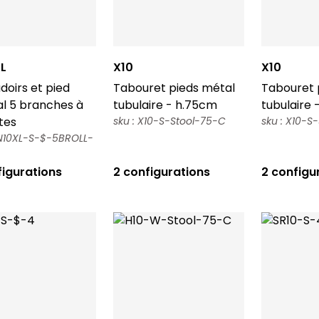
L
X10
X10
oirs et pied
Tabouret pieds métal
Tabouret 
al 5 branches à
tubulaire - h.75cm
tubulaire 
tes
sku : X10-S-Stool-75-C
sku : X10-S
AN10XL-S-$-5BROLL-
figurations
2 configurations
2 configu