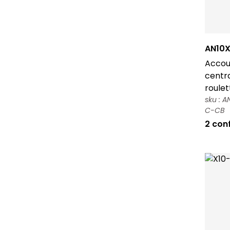
AN10X
Accoud
centr
roulet
sku : 
C-CB
2 con