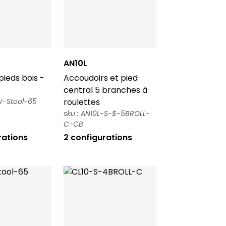
AN10L
ieds bois -
Accoudoirs et pied
central 5 branches à
W-Stool-65
roulettes
sku : AN10L-S-$-5BROLL-
C-CB
rations
2 configurations