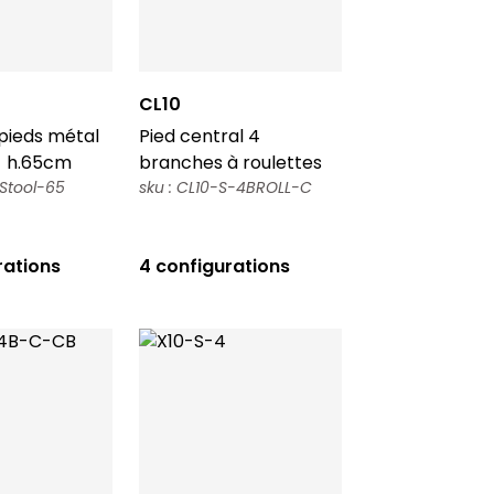
CL10
pieds métal
Pied central 4
- h.65cm
branches à roulettes
-Stool-65
sku : CL10-S-4BROLL-C
rations
4 configurations