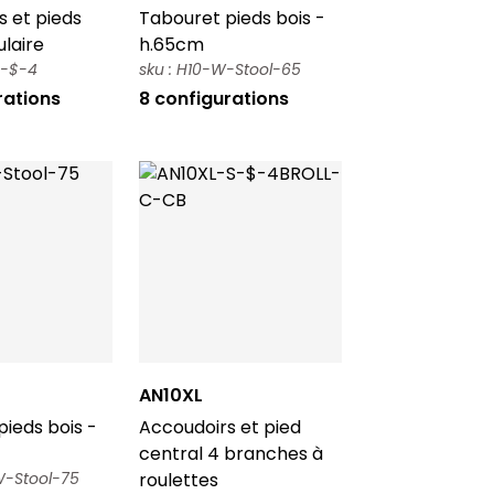
s et pieds
Tabouret pieds bois -
laire
h.65cm
S-$-4
sku : H10-W-Stool-65
rations
8 configurations
AN10XL
ieds bois -
Accoudoirs et pied
central 4 branches à
W-Stool-75
roulettes