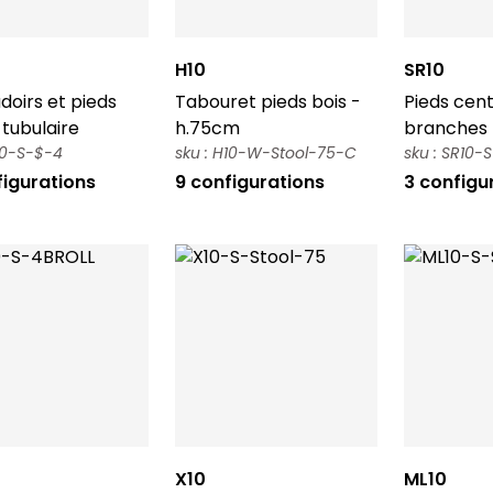
H10
SR10
oirs et pieds
Tabouret pieds bois -
Pieds cent
tubulaire
h.75cm
branches
X10-S-$-4
sku : H10-W-Stool-75-C
sku : SR10
figurations
9 configurations
3 configu
X10
ML10