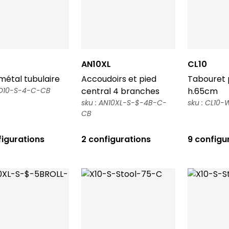
AN10XL
CL10
métal tubulaire
Accoudoirs et pied
Tabouret p
CD10-S-4-C-CB
central 4 branches
h.65cm
sku : AN10XL-S-$-4B-C-
sku : CL10-
CB
figurations
2 configurations
9 configu