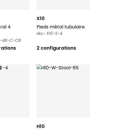
X10
ral 4
Pieds métal tubulaire
sku : X10-S-4
-S-4B-C-CB
rations
2 configurations
H10