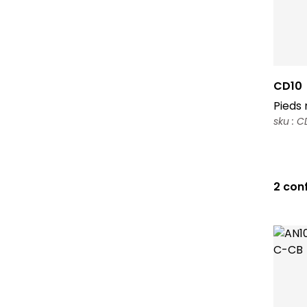
CD10
Pieds 
sku : 
2 con