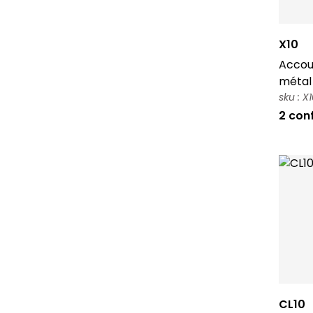
X10
Accoud
métal 
sku : 
2 con
CL10