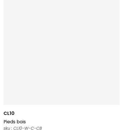
CL10
Pieds bois
sku : CL10-W-C-CB