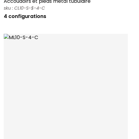
Accoudoirs et pieds métal tubulaire
sku : CL10-S-$-4-C
4 configurations