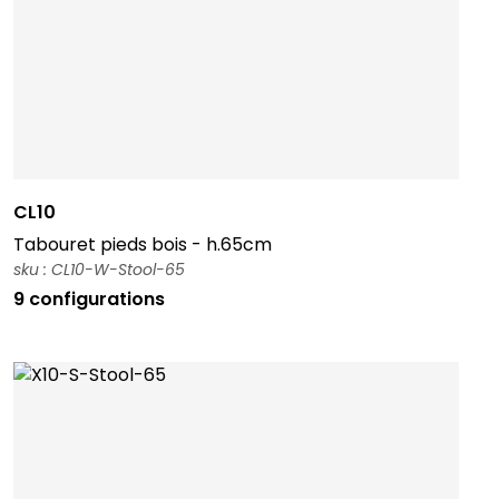
CL10
Tabouret pieds bois - h.65cm
sku : CL10-W-Stool-65
9 configurations